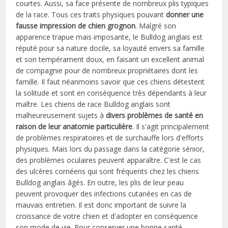
courtes. Aussi, sa face présente de nombreux plis typiques
de la race. Tous ces traits physiques pouvant
donner une
fausse impression de chien grognon
. Malgré son
apparence trapue mais imposante, le Bulldog anglais est
réputé pour sa nature docile, sa loyauté envers sa famille
et son tempérament doux, en faisant un excellent animal
de compagnie pour de nombreux propriétaires dont les
famille. Il faut néanmoins savoir que ces chiens détestent
la solitude et sont en conséquence très dépendants à leur
maître. Les chiens de race Bulldog anglais sont
malheureusement sujets à
divers problèmes de santé en
raison de leur anatomie particulière
. Il s'agit principalement
de problèmes respiratoires et de surchauffe lors d'efforts
physiques. Mais lors du passage dans la catégorie sénior,
des problèmes oculaires peuvent apparaître. C'est le cas
des ulcères cornéens qui sont fréquents chez les chiens
Bulldog anglais âgés. En outre, les plis de leur peau
peuvent provoquer des infections cutanées en cas de
mauvais entretien. Il est donc important de suivre la
croissance de votre chien et d'adopter en conséquence
son mode de vie. Pour conserver une bonne santé