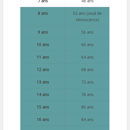
7 ans
48 ans
8 ans
52 ans (seuil de
sénescence)
9 ans
56 ans
10 ans
60 ans
11 ans
64 ans
12 ans
68 ans
13 ans
72 ans
14 ans
76 ans
15 ans
80 ans
16 ans
84 ans