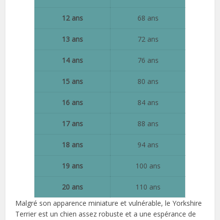
12 ans
68 ans
13 ans
72 ans
14 ans
76 ans
15 ans
80 ans
16 ans
84 ans
17 ans
88 ans
18 ans
94 ans
19 ans
100 ans
20 ans
110 ans
Malgré son apparence miniature et vulnérable, le Yorkshire
Terrier est un chien assez robuste et a une espérance de