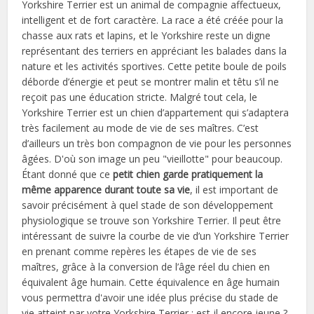
Yorkshire Terrier est un animal de compagnie affectueux,
intelligent et de fort caractère. La race a été créée pour la
chasse aux rats et lapins, et le Yorkshire reste un digne
représentant des terriers en appréciant les balades dans la
nature et les activités sportives. Cette petite boule de poils
déborde d’énergie et peut se montrer malin et têtu s’il ne
reçoit pas une éducation stricte. Malgré tout cela, le
Yorkshire Terrier est un chien d’appartement qui s’adaptera
très facilement au mode de vie de ses maîtres. C’est
d’ailleurs un très bon compagnon de vie pour les personnes
âgées. D'où son image un peu "vieillotte" pour beaucoup.
Étant donné que ce
petit chien garde pratiquement la
même apparence durant toute sa vie
, il est important de
savoir précisément à quel stade de son développement
physiologique se trouve son Yorkshire Terrier. Il peut être
intéressant de suivre la courbe de vie d’un Yorkshire Terrier
en prenant comme repères les étapes de vie de ses
maîtres, grâce à la conversion de l’âge réel du chien en
équivalent âge humain. Cette équivalence en âge humain
vous permettra d'avoir une idée plus précise du stade de
vie atteint par votre Yorkshire Terrier : est-il encore jeune ?