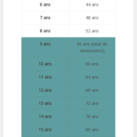
6 ans
44 ans
7 ans
48 ans
8 ans
52 ans
9 ans
56 ans (seuil de
sénescence)
10 ans
60 ans
11 ans
64 ans
12 ans
68 ans
13 ans
72 ans
14 ans
76 ans
15 ans
80 ans